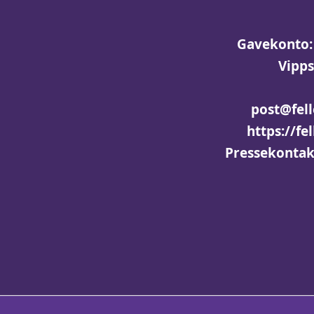
Gavekonto:
Vipps
post@fell
https://fe
Pressekontakt