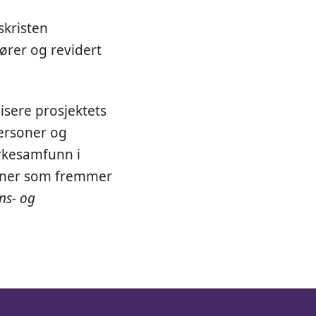
skristen
ører og revidert
isere prosjektets
personer og
irkesamfunn i
sjoner som fremmer
ns- og